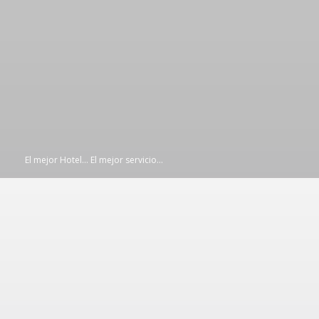
Ir
al
contenido
El mejor Hotel... El mejor servicio...