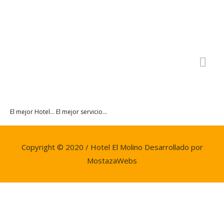
Ir
ME
al
contenido
PRI
El mejor Hotel... El mejor servicio...
Copyright © 2020 / Hotel El Molino Desarrollado por
MostazaWebs